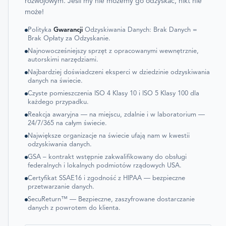
rozwojowym. Jeśli my nie możemy go odzyskać, nikt nie
może!
Polityka
Gwarancji
Odzyskiwania Danych: Brak Danych =
Brak Opłaty za Odzyskanie.
Najnowocześniejszy sprzęt z opracowanymi wewnętrznie,
autorskimi narzędziami.
Najbardziej doświadczeni eksperci w dziedzinie odzyskiwania
danych na świecie.
Czyste pomieszczenia ISO 4 Klasy 10 i ISO 5 Klasy 100 dla
każdego przypadku.
Reakcja awaryjna — na miejscu, zdalnie i w laboratorium —
24/7/365 na całym świecie.
Największe organizacje na świecie ufają nam w kwestii
odzyskiwania danych.
GSA – kontrakt wstępnie zakwalifikowany do obsługi
federalnych i lokalnych podmiotów rządowych USA.
Certyfikat SSAE16 i zgodność z HIPAA — bezpieczne
przetwarzanie danych.
SecuReturn™ — Bezpieczne, zaszyfrowane dostarczanie
danych z powrotem do klienta.