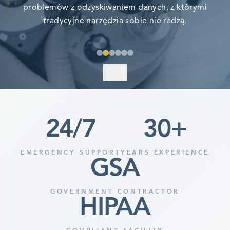
EXPLORE
24
/7
30
+
EMERGENCY SUPPORT
YEARS EXPERIENCE
GSA
GOVERNMENT CONTRACTOR
HIPAA