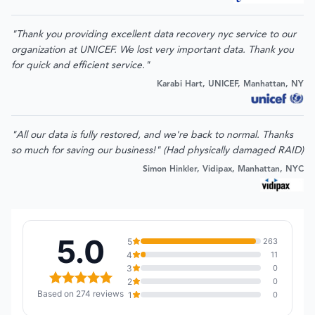
"Thank you providing excellent data recovery nyc service to our
organization at UNICEF. We lost very important data. Thank you
for quick and efficient service."
Karabi Hart, UNICEF, Manhattan, NY
"All our data is fully restored, and we're back to normal. Thanks
so much for saving our business!" (Had physically damaged RAID)
Simon Hinkler, Vidipax, Manhattan, NYC
5.0
5
263
4
11
3
0
2
0
Based on 274 reviews
1
0