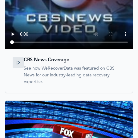
CBS News Coverage
See how WeRecoverData was featured on CBS
News for our industry-leading data recovery
expertise.