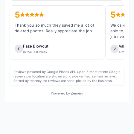
5
5
Thank you so much they saved me a lot of
We called th
deleted photos. Really appreciate the job.
able to reco
job overall.
Faze Blowout
Valentin
F
V
in the last week
a month 
Reviews powered by Google Places API. Up to 5 most recent Google
reviews per location are shown alongside verified Zemeni reviews.
Sorted by recency; no reviews are hand-picked by the business.
Powered by Zemeni