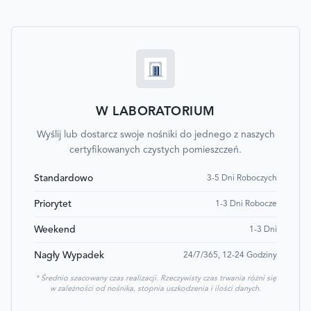
W LABORATORIUM
Wyślij lub dostarcz swoje nośniki do jednego z naszych
certyfikowanych czystych pomieszczeń.
Standardowo
3-5 Dni Roboczych
Priorytet
1-3 Dni Robocze
Weekend
1-3 Dni
Nagły Wypadek
24/7/365, 12-24 Godziny
* Średnio szacowany czas realizacji. Rzeczywisty czas trwania różni się
w zależności od nośnika, stopnia uszkodzenia i ilości danych.