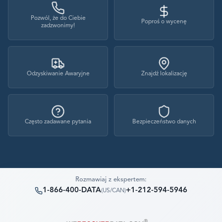
Pozwól, że do Ciebie
Poproś o wycenę
zadzwonimy!
Odzyskiwanie Awaryjne
Znajdź lokalizację
Często zadawane pytania
Bezpieczeństwo danych
Rozmawiaj z ekspertem:
1-866-400-DATA
+1-212-594-5946
(
US/CAN
)