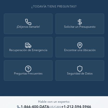
¿TODAVÍA TIENE PREGUNTAS?
¡Déjenos llamarle!
Solicitar un Presupuesto
Recuperación de Emergencia
Encontrar una Ubicación
Preguntas Frecuentes
Seguridad de Datos
Hable con un experto:
1-866-400-DATA
+1-212-594-5946
(
US/CAN
)