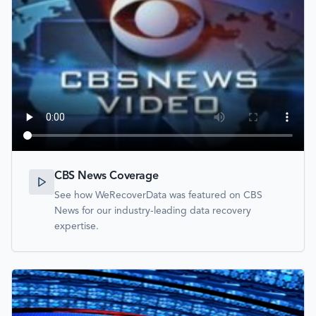
CBS News Coverage
See how WeRecoverData was featured on CBS
News for our industry-leading data recovery
expertise.