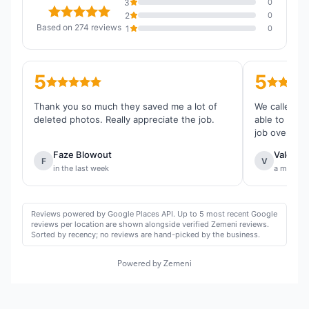
3
0
2
0
Based on 274 reviews
1
0
5
5
Thank you so much they saved me a lot of
We called th
deleted photos. Really appreciate the job.
able to reco
job overall.
Faze Blowout
Valentin
F
V
in the last week
a month 
Reviews powered by Google Places API. Up to 5 most recent Google
reviews per location are shown alongside verified Zemeni reviews.
Sorted by recency; no reviews are hand-picked by the business.
Powered by Zemeni