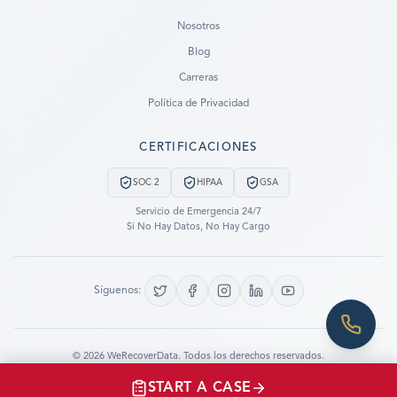
Ready to go?
Nosotros
Blog
SUBMIT A CASE
Carreras
PREVIOUS CUSTOMER? LOGIN
Política de Privacidad
Still have questions?
CERTIFICACIONES
LET US CALL YOU NOW!
SOC 2
HIPAA
GSA
REQUEST AN ESTIMATE
Servicio de Emergencia 24/7
Si No Hay Datos, No Hay Cargo
EMERGENCY DATA RECOVERY
FIND A LOCATION
Síguenos:
FAQ
DATA SECURITY
©
2026
WeRecoverData.
Todos los derechos reservados.
Configuración de Cookies
Política de Privacidad
START A CASE