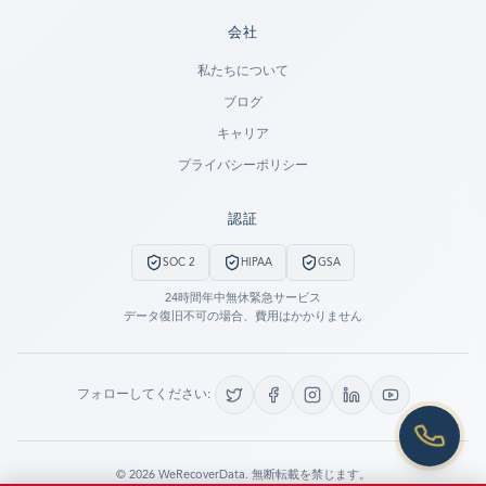
会社
Ready to go?
私たちについて
ブログ
SUBMIT A CASE
キャリア
PREVIOUS CUSTOMER? LOGIN
プライバシーポリシー
Still have questions?
認証
LET US CALL YOU NOW!
SOC 2
HIPAA
GSA
REQUEST AN ESTIMATE
24時間年中無休緊急サービス
データ復旧不可の場合、費用はかかりません
EMERGENCY DATA RECOVERY
FIND A LOCATION
フォローしてください:
FAQ
DATA SECURITY
©
2026
WeRecoverData.
無断転載を禁じます。