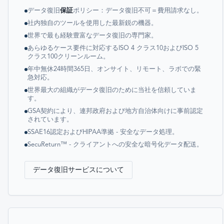
データ復旧
保証
ポリシー：データ復旧不可＝費用請求なし。
社内独自のツールを使用した最新鋭の機器。
世界で最も経験豊富なデータ復旧の専門家。
あらゆるケース要件に対応するISO 4 クラス10およびISO 5
クラス100クリーンルーム。
年中無休24時間365日、オンサイト、リモート、ラボでの緊
急対応。
世界最大の組織がデータ復旧のために当社を信頼していま
す。
GSA契約により、連邦政府および地方自治体向けに事前認定
されています。
SSAE16認定およびHIPAA準拠 - 安全なデータ処理。
SecuReturn™ - クライアントへの安全な暗号化データ配送。
データ復旧サービスについて