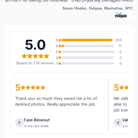
so much for saving our business!" (Had physically damaged RAID)
Simon Hinkler, Vidipax, Manhattan, NYC
5.0
5
263
4
11
3
0
2
0
Based on 274 reviews
1
0
5
5
Thank you so much they saved me a lot of
We called th
deleted photos. Really appreciate the job.
able to reco
job overall.
Faze Blowout
Valentin
F
V
in the last week
a month 