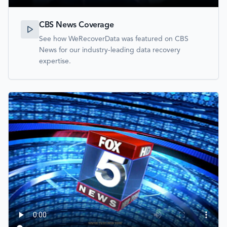
CBS News Coverage
See how WeRecoverData was featured on CBS
News for our industry-leading data recovery
expertise.