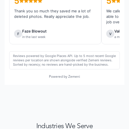
5
5
Thank you so much they saved me a lot of
We called th
deleted photos. Really appreciate the job.
able to reco
job overall.
Faze Blowout
Valentin
F
V
in the last week
a month 
Reviews powered by Google Places API. Up to 5 most recent Google
reviews per location are shown alongside verified Zemeni reviews.
Sorted by recency; no reviews are hand-picked by the business.
Powered by Zemeni
Industries We Serve