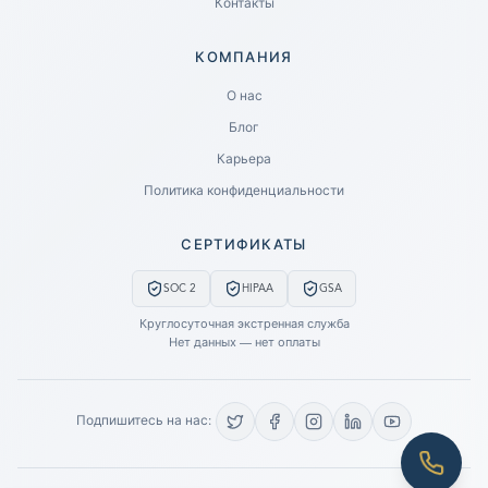
Контакты
КОМПАНИЯ
Ready to go?
О нас
Блог
SUBMIT A CASE
Карьера
PREVIOUS CUSTOMER? LOGIN
Политика конфиденциальности
Still have questions?
СЕРТИФИКАТЫ
LET US CALL YOU NOW!
SOC 2
HIPAA
GSA
REQUEST AN ESTIMATE
Круглосуточная экстренная служба
Нет данных — нет оплаты
EMERGENCY DATA RECOVERY
FIND A LOCATION
Подпишитесь на нас:
FAQ