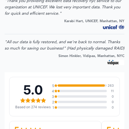
"Thank you providing excellent data recovery nyc service to our
organization at UNICEF. We lost very important data. Thank you
for quick and efficient service."
Karabi Hart, UNICEF, Manhattan, NY
"All our data is fully restored, and we're back to normal. Thanks
so much for saving our business!" (Had physically damaged RAID)
Simon Hinkler, Vidipax, Manhattan, NYC
5.0
5
263
4
11
3
0
2
0
Based on 274 reviews
1
0