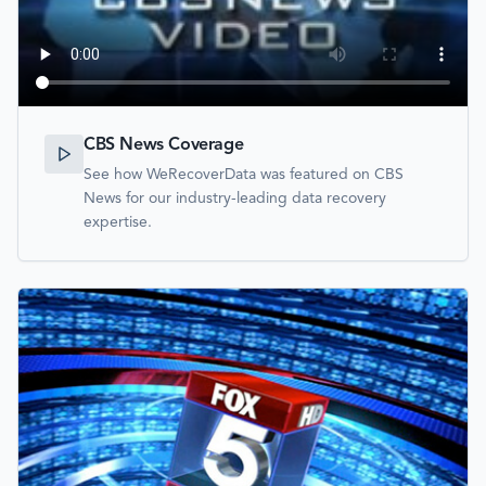
CBS News Coverage
See how WeRecoverData was featured on CBS
News for our industry-leading data recovery
expertise.