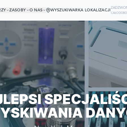
ZADZWO
RZY
ZASOBY
O NAS
WYSZUKIWARKA LOKALIZACJI
CAŁODOBO
W DOBRYM TOWAR
IRMY ŚWIATA POLEGAJĄ NA NAS W
SWOICH DANYCH
JLEPSI SPECJALIŚC
YSKIWANIA DANY