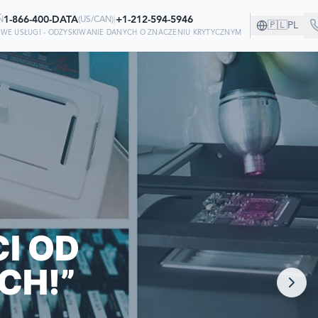
1-866-400-DATA
|
+1-212-594-5946
Ń
(
US/CAN
)
🇵🇱
PL
WE USŁUGI - ODZYSKIWANIE DANYCH O ZNACZENIU KRYTYCZNYM
ZYSTWIE!
 ODZYSKIWANIU
I OD
CH!”