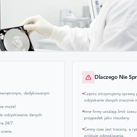
Dlaczego Nie Spr
 wewnętrznym, dedykowanym
Często otrzymujemy sprawy po
odzyskanie danych znacznie m
nie może!
Inne firmy ustalają limit cza
ie odzyskiwania danych.
przypadek jako nieudany.
na 24/7.
Cenny czas jest tracony, a ry
 ocena.
próbuje odzyskiwania.