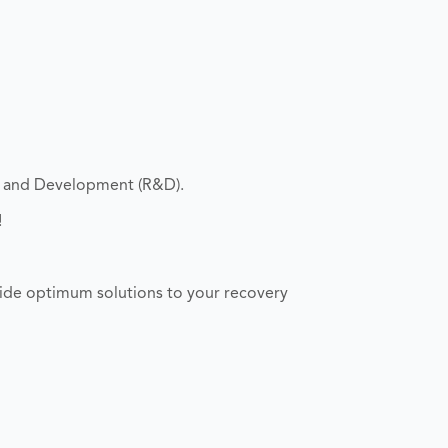
h and Development (R&D).
!
ide optimum solutions to your recovery