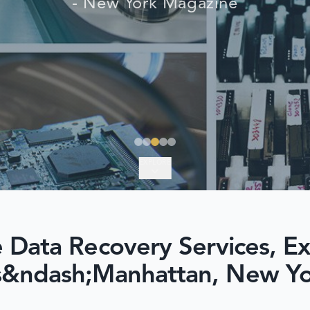
- New York Magazine
EXPLORE
e Data Recovery Services, E
s&ndash;Manhattan, New Yo