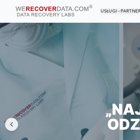
USŁUGI
PARTNE
JESTEŚ 
NAJWIĘKSZE F
„NA
ODZ