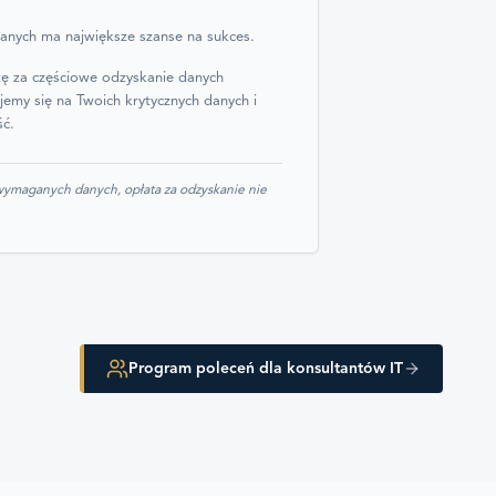
anych ma największe szanse na sukces.
tę za częściowe odzyskanie danych
jemy się na Twoich krytycznych danych i
ść.
 wymaganych danych, opłata za odzyskanie nie
Program poleceń dla konsultantów IT