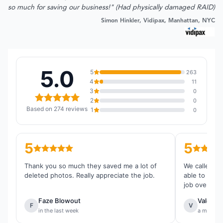
so much for saving our business!" (Had physically damaged RAID)
Simon Hinkler, Vidipax, Manhattan, NYC
5.0
5
263
4
11
3
0
2
0
Based on 274 reviews
1
0
5
5
Thank you so much they saved me a lot of
We called th
deleted photos. Really appreciate the job.
able to reco
job overall.
Faze Blowout
Valentin
F
V
in the last week
a month 