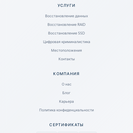
УСЛУГИ
Восстановление данных
Восстановление RAID
Восстановление SSD
Цифровая криминалистика
Местоположения
Контакты
КОМПАНИЯ
Ready to go?
О нас
Блог
SUBMIT A CASE
Карьера
PREVIOUS CUSTOMER? LOGIN
Политика конфиденциальности
Still have questions?
СЕРТИФИКАТЫ
LET US CALL YOU NOW!