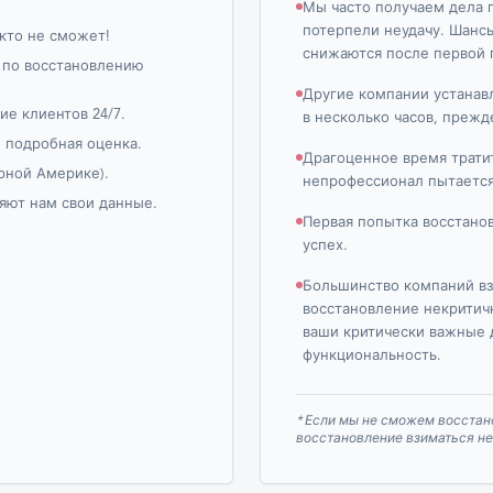
Мы часто получаем дела п
потерпели неудачу. Шанс
кто не сможет!
снижаются после первой 
 по восстановлению
Другие компании устанав
е клиентов 24/7.
в несколько часов, прежд
и подробная оценка.
Драгоценное время тратит
рной Америке).
непрофессионал пытается
яют нам свои данные.
Первая попытка восстано
успех.
Большинство компаний вз
восстановление некритич
ваши критически важные 
функциональность.
* Если мы не сможем восстан
восстановление взиматься не