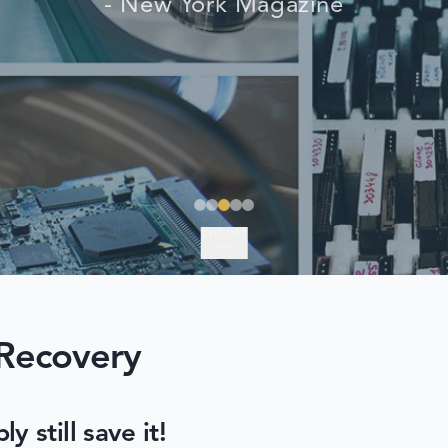
- New York Magazine
EXPLORE
Recovery
 still save it!