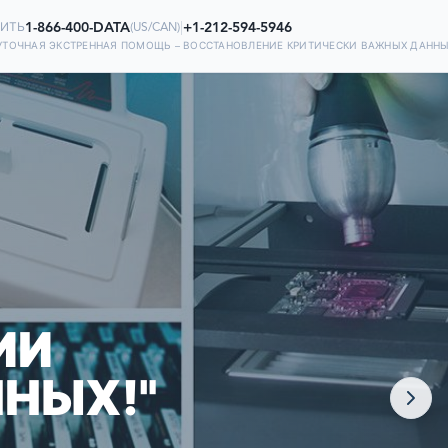
1-866-400-DATA
|
+1-212-594-5946
ИТЬ
(
US/CAN
)
УТОЧНАЯ ЭКСТРЕННАЯ ПОМОЩЬ – ВОССТАНОВЛЕНИЕ КРИТИЧЕСКИ ВАЖНЫХ ДАНН
НИИ!
 НА НАС В
Х
ИИ
НЫХ!"