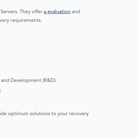
Servers. They offer
a evaluation
and
very requirements.
h and Development (R&D).
!
ide optimum solutions to your recovery