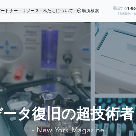
1-8
電話する
パートナー
リソース
私たちについて
場所検索
24時間年中
なたは良い会社にいま
の企業がデータ復旧のために当社を信頼
データ復旧の超技術者
- New York Magazine