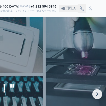
66-400-DATA
|
+1-212-594-5946
(
US/CAN
)
🇯🇵
JA
無休緊急対応 - ミッションクリティカルなデータ復旧
す！
しています
！"