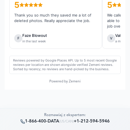
5
5
Thank you so much they saved me a lot of
We called th
deleted photos. Really appreciate the job.
able to reco
job overall.
Faze Blowout
Valentin
F
V
in the last week
a month 
Reviews powered by Google Places API. Up to 5 most recent Google
reviews per location are shown alongside verified Zemeni reviews.
Sorted by recency; no reviews are hand-picked by the business.
Powered by Zemeni
Rozmawiaj z ekspertem:
1-866-400-DATA
+1-212-594-5946
(
US/CAN
)