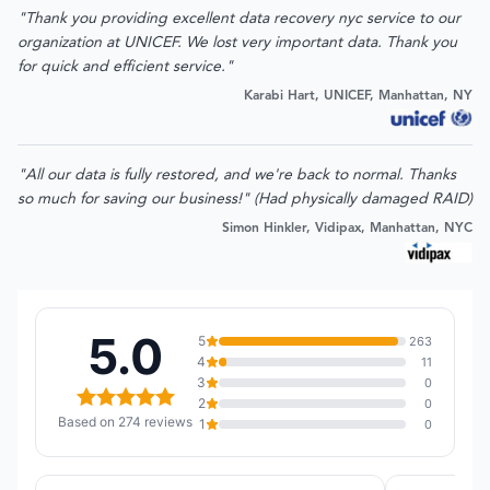
"Thank you providing excellent data recovery nyc service to our
organization at UNICEF. We lost very important data. Thank you
for quick and efficient service."
Karabi Hart, UNICEF, Manhattan, NY
"All our data is fully restored, and we're back to normal. Thanks
so much for saving our business!" (Had physically damaged RAID)
Simon Hinkler, Vidipax, Manhattan, NYC
5.0
5
263
4
11
3
0
2
0
Based on 274 reviews
1
0