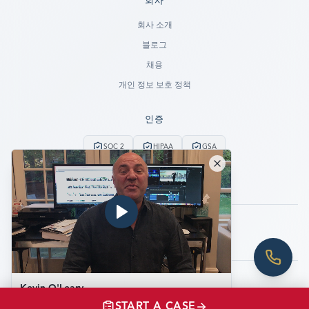
회사
Ready to go?
회사 소개
블로그
SUBMIT A CASE
채용
PREVIOUS CUSTOMER? LOGIN
개인 정보 보호 정책
Still have questions?
인증
LET US CALL YOU NOW!
SOC 2
HIPAA
GSA
REQUEST AN ESTIMATE
24시간 연중무휴 비상 서비스
데이터 없음, 비용 없음
EMERGENCY DATA RECOVERY
FIND A LOCATION
팔로우:
FAQ
DATA SECURITY
©
2026
WeRecoverData.
모든 권리 보유.
Kevin O'Leary
쿠키 설정
개인 정보 보호 정책
Video Testimonial — Shark Tank
START A CASE