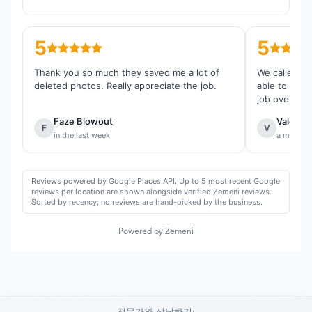
5
5
Thank you so much they saved me a lot of
We called th
deleted photos. Really appreciate the job.
able to reco
job overall.
Faze Blowout
Valentin
F
V
in the last week
a month 
Reviews powered by Google Places API. Up to 5 most recent Google
reviews per location are shown alongside verified Zemeni reviews.
Sorted by recency; no reviews are hand-picked by the business.
Powered by Zemeni