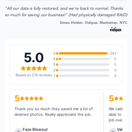
"All our data is fully restored, and we're back to normal. Thanks
so much for saving our business!" (Had physically damaged RAID)
Simon Hinkler, Vidipax, Manhattan, NYC
5.0
5
263
4
11
3
0
2
0
Based on 274 reviews
1
0
5
5
Thank you so much they saved me a lot of
We called th
deleted photos. Really appreciate the job.
able to reco
job overall.
Faze Blowout
Valentin