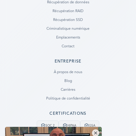
Récupération de données
Récupération RAID
Récupération SSD
Criminalistique numérique
Emplacements
Contact
ENTREPRISE
Ready to go?
À propos de nous
Blog
SUBMIT A CASE
Carrières
PREVIOUS CUSTOMER? LOGIN
Politique de confidentialité
Still have questions?
CERTIFICATIONS
LET US CALL YOU NOW!
SOC 2
HIPAA
GSA
REQUEST AN ESTIMATE
Service d'urgence 24/7