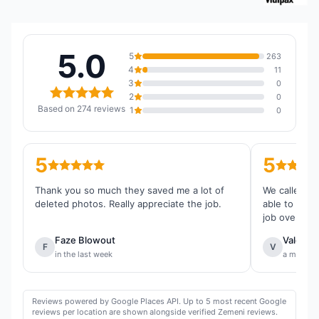
5.0
5
263
4
11
3
0
2
0
Based on 274 reviews
1
0
5
5
Thank you so much they saved me a lot of
We called th
deleted photos. Really appreciate the job.
able to reco
job overall.
Faze Blowout
Valentin
F
V
in the last week
a month 
Reviews powered by Google Places API. Up to 5 most recent Google
reviews per location are shown alongside verified Zemeni reviews.