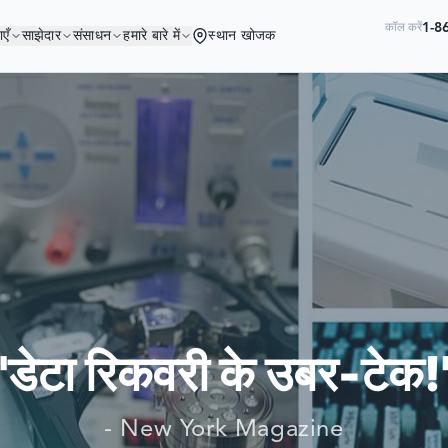
1-8
कॉल करें
ाएँ
साझेदार
संसाधन
हमारे बारे में
स्थान खोजक
आप अच्छी कंपनी में हैं!
 कंपनियां अपने डेटा को पुनर्प्राप्त करने के लिए ह
"डेटा रिकवरी के उबर-टेक!
- New York Magazine