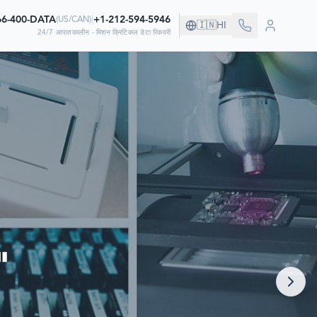
66-400-DATA
|
+1-212-594-5946
(
US/CAN
)
🇮🇳
HI
24/7 आपातकालीन - मिशन क्रिटिकल डेटा रिकवरी
म पर निर्भर करती हैं
"