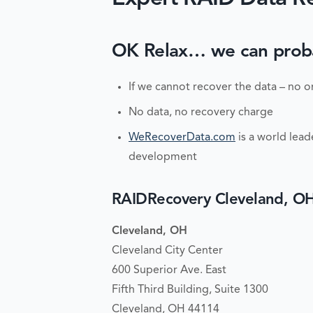
OK Relax… we can probabl
If we cannot recover the data – no o
No data, no recovery charge
WeRecoverData.com
is a world lead
development
RAIDRecovery Cleveland, O
Cleveland, OH
Cleveland City Center
600 Superior Ave. East
Fifth Third Building, Suite 1300
Cleveland, OH 44114