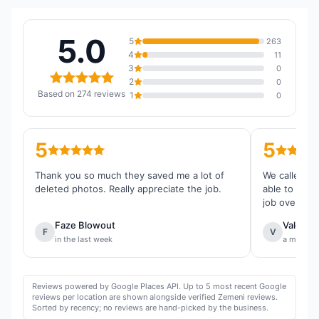
5.0
5
263
4
11
3
0
2
0
Based on 274 reviews
1
0
5
5
Thank you so much they saved me a lot of
We called th
deleted photos. Really appreciate the job.
able to reco
job overall.
Faze Blowout
Valentin
F
V
in the last week
a month 
Reviews powered by Google Places API. Up to 5 most recent Google
reviews per location are shown alongside verified Zemeni reviews.
Sorted by recency; no reviews are hand-picked by the business.