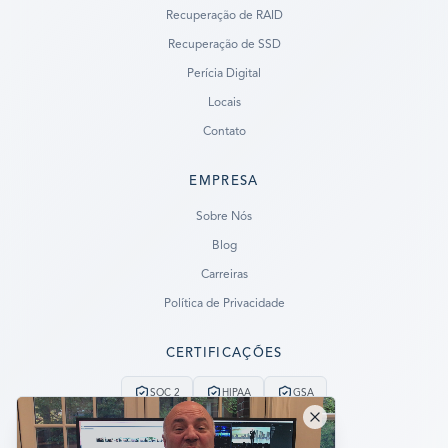
Recuperação de RAID
Recuperação de SSD
Perícia Digital
Locais
Contato
EMPRESA
Ready to go?
Sobre Nós
Blog
SUBMIT A CASE
Carreiras
PREVIOUS CUSTOMER? LOGIN
Política de Privacidade
Still have questions?
CERTIFICAÇÕES
LET US CALL YOU NOW!
SOC 2
HIPAA
GSA
REQUEST AN ESTIMATE
Serviço de Emergência 24/7
Sem Dados, Sem Cobrança