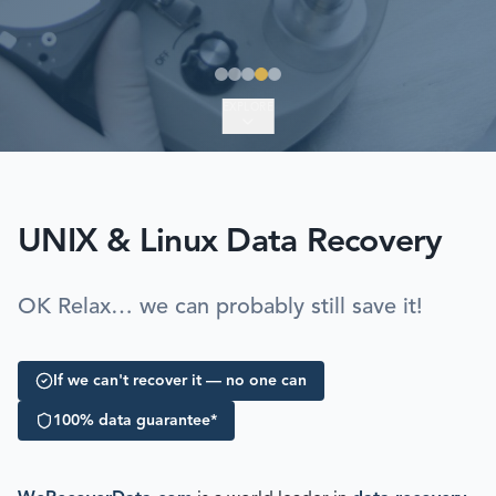
EXPLORE
UNIX & Linux Data Recovery
OK Relax… we can probably still save it!
If we can't recover it — no one can
100% data guarantee*