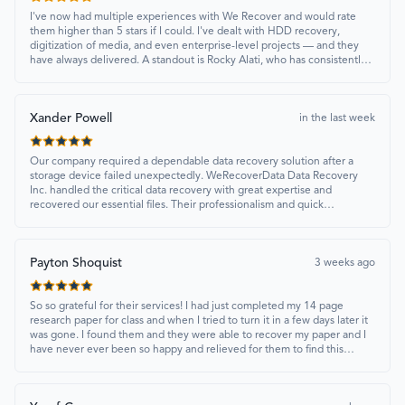
I've now had multiple experiences with We Recover and would rate
them higher than 5 stars if I could. I've dealt with HDD recovery,
digitization of media, and even enterprise-level projects — and they
have always delivered. A standout is Rocky Alati, who has consistently
been professional, focused, and attentive.
Xander Powell
in the last week
Our company required a dependable data recovery solution after a
storage device failed unexpectedly. WeRecoverData Data Recovery
Inc. handled the critical data recovery with great expertise and
recovered our essential files. Their professionalism and quick
turnaround made all the difference.
Payton Shoquist
3 weeks ago
So so grateful for their services! I had just completed my 14 page
research paper for class and when I tried to turn it in a few days later it
was gone. I found them and they were able to recover my paper and I
have never ever been so happy and relieved for them to find this
paper…I got a 98%!! Love their customer service, they were extremely
understanding and helpful.