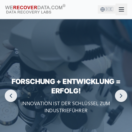
🇩🇪
SIE SIND IN GUTER GESELLSCHAFT!
FORSCHUNG + ENTWICKLUNG =
DIE GRÖSSTEN UNTERNEHMEN DER WELT VERLASSEN
SICH AUF UNS BEI DER DATENWIEDERHERSTELLUNG
ERFOLG!
INNOVATION IST DER SCHLÜSSEL ZUM
INDUSTRIEFÜHRER