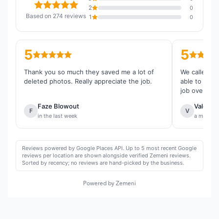
2
0
Based on 274 reviews
1
0
5
5
Thank you so much they saved me a lot of
We called th
deleted photos. Really appreciate the job.
able to reco
job overall.
Faze Blowout
Valentin
F
V
in the last week
a month 
Reviews powered by Google Places API. Up to 5 most recent Google
reviews per location are shown alongside verified Zemeni reviews.
Sorted by recency; no reviews are hand-picked by the business.
Powered by Zemeni