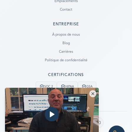
Emplacements
Contact
ENTREPRISE
Ready to go?
À propos de nous
Blog
SUBMIT A CASE
Carrières
PREVIOUS CUSTOMER? LOGIN
Politique de confidentialité
Still have questions?
CERTIFICATIONS
LET US CALL YOU NOW!
SOC 2
HIPAA
GSA
REQUEST AN ESTIMATE
Service d'urgence 24/7
Pas de données, pas de facturation
EMERGENCY DATA RECOVERY
FIND A LOCATION
Suivez-nous :
FAQ