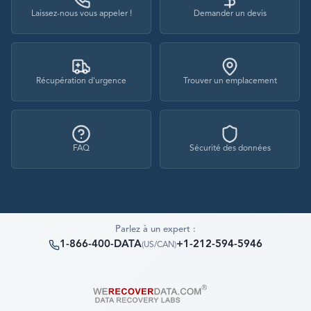
Laissez-nous vous appeler !
Demander un devis
Récupération d'urgence
Trouver un emplacement
FAQ
Sécurité des données
Parlez à un expert :
1-866-400-DATA
+1-212-594-5946
(
US/CAN
)