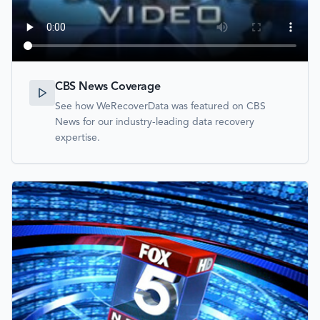
CBS News Coverage
See how WeRecoverData was featured on CBS
News for our industry-leading data recovery
expertise.