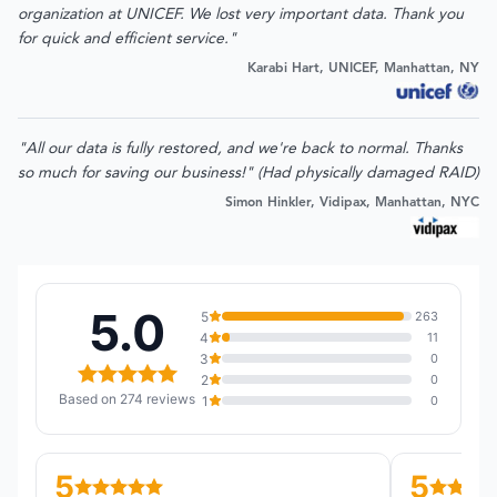
organization at UNICEF. We lost very important data. Thank you
for quick and efficient service."
Karabi Hart, UNICEF, Manhattan, NY
"All our data is fully restored, and we're back to normal. Thanks
so much for saving our business!" (Had physically damaged RAID)
Simon Hinkler, Vidipax, Manhattan, NYC
5.0
5
263
4
11
3
0
2
0
Based on 274 reviews
1
0
5
5