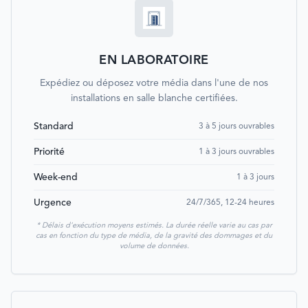
EN LABORATOIRE
Expédiez ou déposez votre média dans l'une de nos
installations en salle blanche certifiées.
Standard
3 à 5 jours ouvrables
Priorité
1 à 3 jours ouvrables
Week-end
1 à 3 jours
Urgence
24/7/365, 12-24 heures
* Délais d'exécution moyens estimés. La durée réelle varie au cas par
cas en fonction du type de média, de la gravité des dommages et du
volume de données.