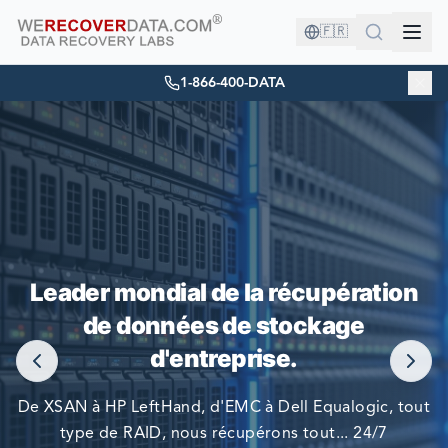
🇫🇷
1-866-400-DATA
VOUS ÊTES EN BONNE COMPAGNIE !
Leader mondial de la récupération
LES PLUS GRANDES ENTREPRISES DU MONDE NOUS
de données de stockage
FONT CONFIANCE POUR RÉCUPÉRER LEURS DONNÉES
d'entreprise.
De XSAN à HP LeftHand, d'EMC à Dell Equalogic, tout
type de RAID, nous récupérons tout... 24/7