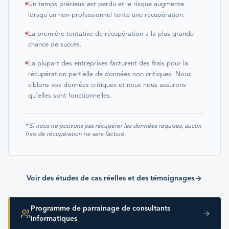
Un temps précieux est perdu et le risque augmente
lorsqu'un non-professionnel tente une récupération.
La première tentative de récupération a la plus grande
chance de succès.
La plupart des entreprises facturent des frais pour la
récupération partielle de données non critiques. Nous
ciblons vos données critiques et nous nous assurons
qu'elles sont fonctionnelles.
* Si nous ne pouvons pas récupérer les données requises, aucun
frais de récupération ne sera facturé.
Voir des études de cas réelles et des témoignages
Programme de parrainage de consultants
informatiques